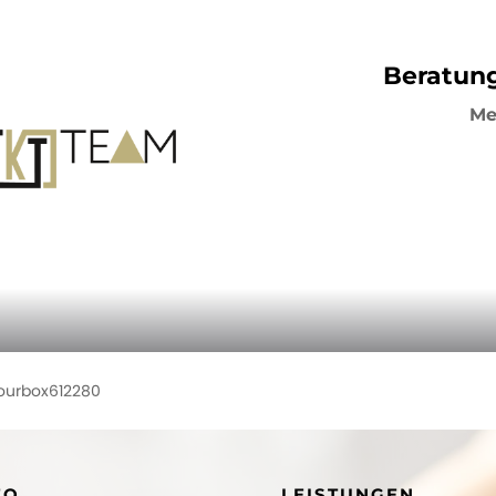
Beratung
Me
lourbox612280
FO
LEISTUNGEN