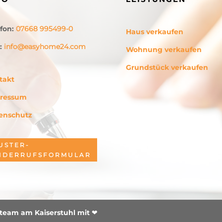
efon:
07668 995499-0
Haus verkaufen
l:
info@easyhome24.com
Wohnung verkaufen
Grundstück verkaufen
takt
ressum
enschutz
USTER-
IDERRUFSFORMULAR
iteam am Kaiserstuhl mit ❤