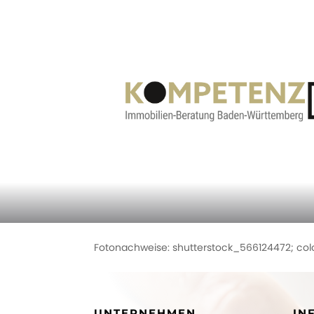
Fotonachweise: shutterstock_566124472; co
UNTERNEHMEN
IN