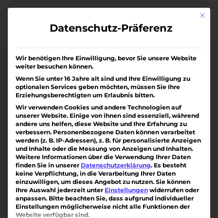
Skip
to
Mit di
content
Datenschutz-Präferenz
Wir benötigen Ihre Einwilligung, bevor Sie unsere Website
weiter besuchen können.
Wenn Sie unter 16 Jahre alt sind und Ihre Einwilligung zu
optionalen Services geben möchten, müssen Sie Ihre
Erziehungsberechtigten um Erlaubnis bitten.
Wir verwenden Cookies und andere Technologien auf
unserer Website. Einige von ihnen sind essenziell, während
andere uns helfen, diese Website und Ihre Erfahrung zu
verbessern.
Personenbezogene Daten können verarbeitet
werden (z. B. IP-Adressen), z. B. für personalisierte Anzeigen
und Inhalte oder die Messung von Anzeigen und Inhalten.
Weitere Informationen über die Verwendung Ihrer Daten
finden Sie in unserer
Datenschutzerklärung
.
Es besteht
keine Verpflichtung, in die Verarbeitung Ihrer Daten
einzuwilligen, um dieses Angebot zu nutzen.
Sie können
Ihre Auswahl jederzeit unter
Einstellungen
widerrufen oder
anpassen.
Bitte beachten Sie, dass aufgrund individueller
Eigentumswohnung in Gundelfingen
Einstellungen möglicherweise nicht alle Funktionen der
von
Mike Hauser
|
Juli 17, 2026
Website verfügbar sind.