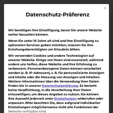
Skip
to
Mit di
content
Datenschutz-Präferenz
Wir benötigen Ihre Einwilligung, bevor Sie unsere Website
weiter besuchen können.
Wenn Sie unter 16 Jahre alt sind und Ihre Einwilligung zu
optionalen Services geben möchten, müssen Sie Ihre
Erziehungsberechtigten um Erlaubnis bitten.
Wir verwenden Cookies und andere Technologien auf
unserer Website. Einige von ihnen sind essenziell, während
andere uns helfen, diese Website und Ihre Erfahrung zu
verbessern.
Personenbezogene Daten können verarbeitet
werden (z. B. IP-Adressen), z. B. für personalisierte Anzeigen
und Inhalte oder die Messung von Anzeigen und Inhalten.
Weitere Informationen über die Verwendung Ihrer Daten
finden Sie in unserer
Datenschutzerklärung
.
Es besteht
keine Verpflichtung, in die Verarbeitung Ihrer Daten
einzuwilligen, um dieses Angebot zu nutzen.
Sie können
Ihre Auswahl jederzeit unter
Einstellungen
widerrufen oder
anpassen.
Bitte beachten Sie, dass aufgrund individueller
Eigentumswohnung in Gundelfingen
Einstellungen möglicherweise nicht alle Funktionen der
von
Mike Hauser
|
Juli 17, 2026
Website verfügbar sind.