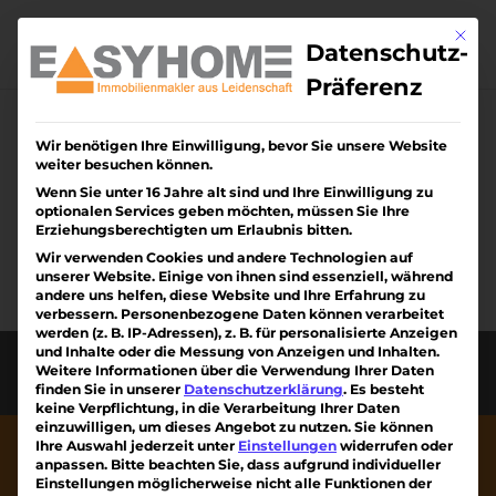
Skip
to
Mit di
content
Datenschutz-
Präferenz
Wir benötigen Ihre Einwilligung, bevor Sie unsere Website
Keine Ergebnisse
weiter besuchen können.
gefunden
Wenn Sie unter 16 Jahre alt sind und Ihre Einwilligung zu
optionalen Services geben möchten, müssen Sie Ihre
Erziehungsberechtigten um Erlaubnis bitten.
Die angefragte Seite konnte nicht gefunden
Wir verwenden Cookies und andere Technologien auf
werden. Verfeinern Sie Ihre Suche oder
unserer Website. Einige von ihnen sind essenziell, während
verwenden Sie die Navigation oben, um den
andere uns helfen, diese Website und Ihre Erfahrung zu
verbessern.
Personenbezogene Daten können verarbeitet
Beitrag zu finden.
werden (z. B. IP-Adressen), z. B. für personalisierte Anzeigen
und Inhalte oder die Messung von Anzeigen und Inhalten.
Diese Webseite wurde erstellt von Kreativiteam
Weitere Informationen über die Verwendung Ihrer Daten
am Kaiserstuhl mit ❤
finden Sie in unserer
Datenschutzerklärung
.
Es besteht
keine Verpflichtung, in die Verarbeitung Ihrer Daten
einzuwilligen, um dieses Angebot zu nutzen.
Sie können
Ihre Auswahl jederzeit unter
Einstellungen
widerrufen oder
anpassen.
Bitte beachten Sie, dass aufgrund individueller
Einstellungen möglicherweise nicht alle Funktionen der