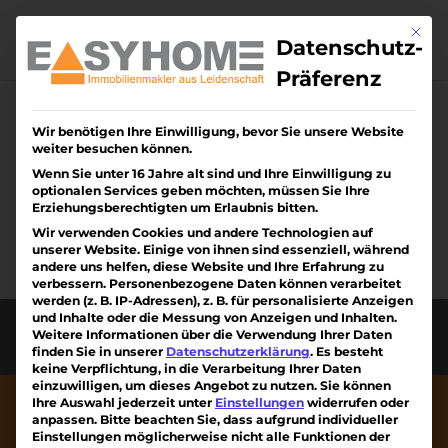
Skip
to
Mit di
content
Datenschutz-
Präferenz
Wir benötigen Ihre Einwilligung, bevor Sie unsere Website
Keine Ergebnisse
weiter besuchen können.
gefunden
Wenn Sie unter 16 Jahre alt sind und Ihre Einwilligung zu
optionalen Services geben möchten, müssen Sie Ihre
Erziehungsberechtigten um Erlaubnis bitten.
Die angefragte Seite konnte nicht gefunden
Wir verwenden Cookies und andere Technologien auf
werden. Verfeinern Sie Ihre Suche oder
unserer Website. Einige von ihnen sind essenziell, während
verwenden Sie die Navigation oben, um den
andere uns helfen, diese Website und Ihre Erfahrung zu
verbessern.
Personenbezogene Daten können verarbeitet
Beitrag zu finden.
werden (z. B. IP-Adressen), z. B. für personalisierte Anzeigen
und Inhalte oder die Messung von Anzeigen und Inhalten.
Diese Webseite wurde erstellt von Kreativiteam
Weitere Informationen über die Verwendung Ihrer Daten
am Kaiserstuhl mit ❤
finden Sie in unserer
Datenschutzerklärung
.
Es besteht
keine Verpflichtung, in die Verarbeitung Ihrer Daten
einzuwilligen, um dieses Angebot zu nutzen.
Sie können
Ihre Auswahl jederzeit unter
Einstellungen
widerrufen oder
anpassen.
Bitte beachten Sie, dass aufgrund individueller
Einstellungen möglicherweise nicht alle Funktionen der