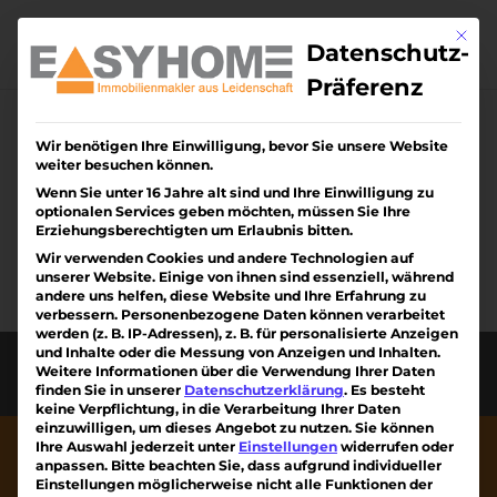
Skip
to
Mit di
content
Datenschutz-
Präferenz
Wir benötigen Ihre Einwilligung, bevor Sie unsere Website
Keine Ergebnisse
weiter besuchen können.
gefunden
Wenn Sie unter 16 Jahre alt sind und Ihre Einwilligung zu
optionalen Services geben möchten, müssen Sie Ihre
Erziehungsberechtigten um Erlaubnis bitten.
Die angefragte Seite konnte nicht gefunden
Wir verwenden Cookies und andere Technologien auf
werden. Verfeinern Sie Ihre Suche oder
unserer Website. Einige von ihnen sind essenziell, während
verwenden Sie die Navigation oben, um den
andere uns helfen, diese Website und Ihre Erfahrung zu
verbessern.
Personenbezogene Daten können verarbeitet
Beitrag zu finden.
werden (z. B. IP-Adressen), z. B. für personalisierte Anzeigen
und Inhalte oder die Messung von Anzeigen und Inhalten.
Diese Webseite wurde erstellt von Kreativiteam
Weitere Informationen über die Verwendung Ihrer Daten
am Kaiserstuhl mit ❤
finden Sie in unserer
Datenschutzerklärung
.
Es besteht
keine Verpflichtung, in die Verarbeitung Ihrer Daten
einzuwilligen, um dieses Angebot zu nutzen.
Sie können
Ihre Auswahl jederzeit unter
Einstellungen
widerrufen oder
anpassen.
Bitte beachten Sie, dass aufgrund individueller
Einstellungen möglicherweise nicht alle Funktionen der