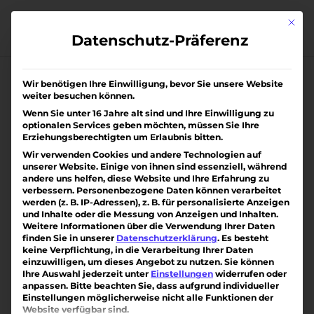
Skip
to
Mit di
content
Datenschutz-Präferenz
Wir benötigen Ihre Einwilligung, bevor Sie unsere Website
weiter besuchen können.
Wenn Sie unter 16 Jahre alt sind und Ihre Einwilligung zu
optionalen Services geben möchten, müssen Sie Ihre
Erziehungsberechtigten um Erlaubnis bitten.
Wir verwenden Cookies und andere Technologien auf
unserer Website. Einige von ihnen sind essenziell, während
andere uns helfen, diese Website und Ihre Erfahrung zu
verbessern.
Personenbezogene Daten können verarbeitet
werden (z. B. IP-Adressen), z. B. für personalisierte Anzeigen
und Inhalte oder die Messung von Anzeigen und Inhalten.
Weitere Informationen über die Verwendung Ihrer Daten
finden Sie in unserer
Datenschutzerklärung
.
Es besteht
keine Verpflichtung, in die Verarbeitung Ihrer Daten
einzuwilligen, um dieses Angebot zu nutzen.
Sie können
Ihre Auswahl jederzeit unter
Einstellungen
widerrufen oder
anpassen.
Bitte beachten Sie, dass aufgrund individueller
Einstellungen möglicherweise nicht alle Funktionen der
schöner Wohnen in Ihringen *VERKAUFT*
Website verfügbar sind.