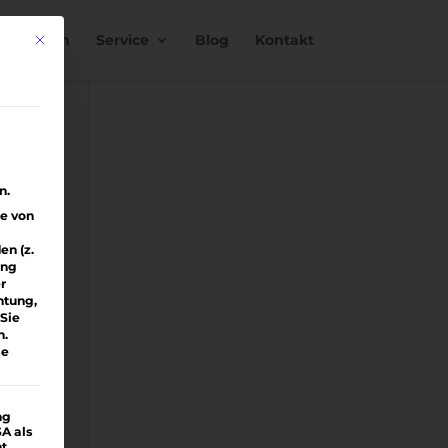
nstimmen
Service
Blog
Kontakt
Mit diesem Button wird der Dialog geschlossen. Seine Funktionali
n.
ge von
n (z.
ung
r
htung,
Sie
n.
se
ng
SA als
ht