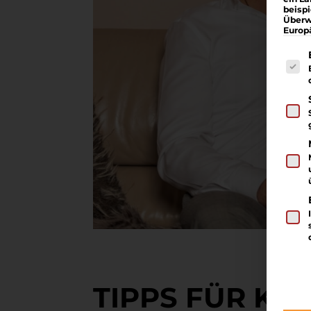
beisp
Überw
Europ
Es fo
TIPPS FÜR KÄ