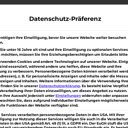
Über uns
Immobilien
Bauen/ Sanieren
Kunde
Datenschutz-Präferenz
nötigen Ihre Einwilligung, bevor Sie unsere Website weiter besuchen
BEI IHRER HAUS- UND
n.
eil 2
ie unter 16 Jahre alt sind und Ihre Einwilligung zu optionalen Services
 möchten, müssen Sie Ihre Erziehungsberechtigten um Erlaubnis bitte
erwenden Cookies und andere Technologien auf unserer Website. Eini
sind essenziell, während andere uns helfen, diese Website und Ihre
ung zu verbessern.
Personenbezogene Daten können verarbeitet werde
Adressen), z. B. für personalisierte Anzeigen und Inhalte oder die Mess
zeigen und Inhalten.
Weitere Informationen über die Verwendung Ihre
finden Sie in unserer
Datenschutzerklärung
.
Es besteht keine Verpflic
 Verarbeitung Ihrer Daten einzuwilligen, um dieses Angebot zu nutzen.
n Ihre Auswahl jederzeit unter
Einstellungen
widerrufen oder anpasse
beachten Sie, dass aufgrund individueller Einstellungen möglicherwei
alle Funktionen der Website verfügbar sind.
 Services verarbeiten personenbezogene Daten in den USA. Mit Ihrer
ligung zur Nutzung dieser Services willigen Sie auch in die Verarbeitu
Daten in den USA gemäß Art. 49 (1) lit. a GDPR ein. Der EuGH stuft die U
and mit unzureichendem Datenschutz nach EU-Standards ein. Es beste