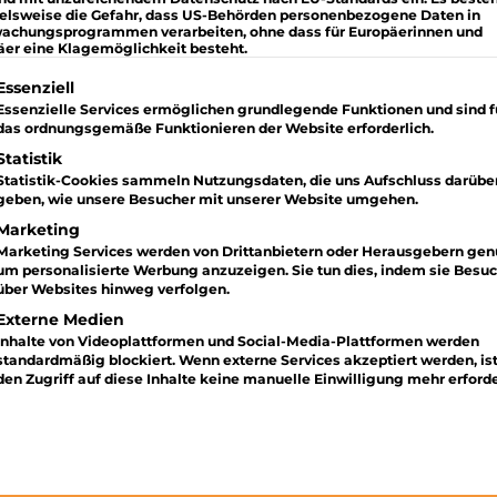
ielsweise die Gefahr, dass US-Behörden personenbezogene Daten in
achungsprogrammen verarbeiten, ohne dass für Europäerinnen und
äer eine Klagemöglichkeit besteht.
lgt eine Liste der Service-Gruppen, für die eine Einwilligung
Essenziell
Essenzielle Services ermöglichen grundlegende Funktionen und sind f
das ordnungsgemäße Funktionieren der Website erforderlich.
Statistik
Statistik-Cookies sammeln Nutzungsdaten, die uns Aufschluss darübe
geben, wie unsere Besucher mit unserer Website umgehen.
Marketing
Marketing Services werden von Drittanbietern oder Herausgebern genu
um personalisierte Werbung anzuzeigen. Sie tun dies, indem sie Besu
über Websites hinweg verfolgen.
Externe Medien
Inhalte von Videoplattformen und Social-Media-Plattformen werden
standardmäßig blockiert. Wenn externe Services akzeptiert werden, ist
den Zugriff auf diese Inhalte keine manuelle Einwilligung mehr erforde
UFER BEI IHRER HAUS