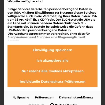
Website verfügbar sind.
Rechnet sich das überhaupt? | DIE HAUSERS –
Einige Services verarbeiten personenbezogene Daten in
Das Immobilienmagazin geschrieben von Mike
den USA. Mit Ihrer Einwilligung zur Nutzung dieser Services
willigen Sie auch in die Verarbeitung Ihrer Daten in den USA
Hauser Rechnet sich das überhaupt?“ Diese
gemäß Art. 49 (1) lit. a GDPR ein. Der EuGH stuft die USA als
Frage haben wir in den letzten Jahren oft
ein Land mit unzureichendem Datenschutz nach EU-
Standards ein. Es besteht beispielsweise die Gefahr, dass
gehört – von Kollegen, von Kunden und jetzt
US-Behörden personenbezogene Daten in
sogar von unserer Druckerei. Aber für uns geht
Überwachungsprogrammen verarbeiten, ohne dass für
Europäerinnen und Europäer eine Klagemöglichkeit
es um...
besteht.
Es folgt eine Liste der Service-Gruppen, für die eine Ei
Essenziell
Einwilligung speichern
Essenzielle Services ermöglichen grundlegende
Funktionen und sind für das ordnungsgemäße
Ich akzeptiere alle
Funktionieren der Website erforderlich.
Statistik
Nur essenzielle Cookies akzeptieren
Statistik-Cookies sammeln Nutzungsdaten, die uns
Aufschluss darüber geben, wie unsere Besucher mit
unserer Website umgehen.
Individuelle Datenschutz-Präferenzen
Marketing
Marketing Services werden von Drittanbietern oder
Herausgebern genutzt, um personalisierte Werbung
Sprache
Präferenzen
Datenschutzerklärung
anzuzeigen. Sie tun dies, indem sie Besucher über
Websites hinweg verfolgen.