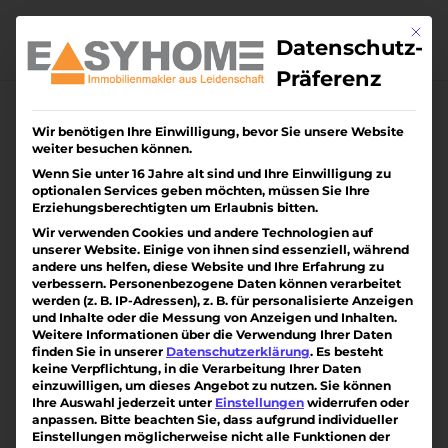
Skip
to
Mit di
content
Datenschutz-
Präferenz
Wir benötigen Ihre Einwilligung, bevor Sie unsere Website
weiter besuchen können.
Wenn Sie unter 16 Jahre alt sind und Ihre Einwilligung zu
optionalen Services geben möchten, müssen Sie Ihre
Erziehungsberechtigten um Erlaubnis bitten.
Wir verwenden Cookies und andere Technologien auf
unserer Website. Einige von ihnen sind essenziell, während
andere uns helfen, diese Website und Ihre Erfahrung zu
verbessern.
Personenbezogene Daten können verarbeitet
werden (z. B. IP-Adressen), z. B. für personalisierte Anzeigen
und Inhalte oder die Messung von Anzeigen und Inhalten.
Weitere Informationen über die Verwendung Ihrer Daten
finden Sie in unserer
Datenschutzerklärung
.
Es besteht
keine Verpflichtung, in die Verarbeitung Ihrer Daten
einzuwilligen, um dieses Angebot zu nutzen.
Sie können
Rechnet sich das überhaupt? | DIE
Ihre Auswahl jederzeit unter
Einstellungen
widerrufen oder
HAUSERS – Das Immobilienmagazin
anpassen.
Bitte beachten Sie, dass aufgrund individueller
von
Mike Hauser
|
März 4, 2025
|
Blog
Einstellungen möglicherweise nicht alle Funktionen der