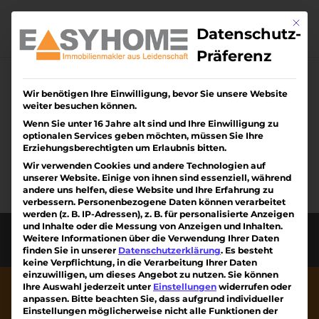
Skip
to
Mit di
content
Datenschutz-
Präferenz
Wir benötigen Ihre Einwilligung, bevor Sie unsere Website
Keine Ergebnisse
weiter besuchen können.
gefunden
Wenn Sie unter 16 Jahre alt sind und Ihre Einwilligung zu
optionalen Services geben möchten, müssen Sie Ihre
Erziehungsberechtigten um Erlaubnis bitten.
Die angefragte Seite konnte nicht gefunden
Wir verwenden Cookies und andere Technologien auf
werden. Verfeinern Sie Ihre Suche oder
unserer Website. Einige von ihnen sind essenziell, während
verwenden Sie die Navigation oben, um den
andere uns helfen, diese Website und Ihre Erfahrung zu
verbessern.
Personenbezogene Daten können verarbeitet
Beitrag zu finden.
werden (z. B. IP-Adressen), z. B. für personalisierte Anzeigen
und Inhalte oder die Messung von Anzeigen und Inhalten.
Diese Webseite wurde erstellt von Kreativiteam
Weitere Informationen über die Verwendung Ihrer Daten
am Kaiserstuhl mit ❤
finden Sie in unserer
Datenschutzerklärung
.
Es besteht
keine Verpflichtung, in die Verarbeitung Ihrer Daten
einzuwilligen, um dieses Angebot zu nutzen.
Sie können
Ihre Auswahl jederzeit unter
Einstellungen
widerrufen oder
anpassen.
Bitte beachten Sie, dass aufgrund individueller
Einstellungen möglicherweise nicht alle Funktionen der