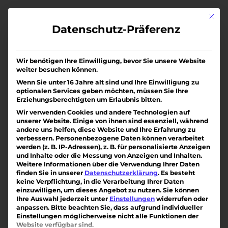
Skip
to
Mit di
content
Datenschutz-Präferenz
Wir benötigen Ihre Einwilligung, bevor Sie unsere Website
weiter besuchen können.
Wenn Sie unter 16 Jahre alt sind und Ihre Einwilligung zu
optionalen Services geben möchten, müssen Sie Ihre
Erziehungsberechtigten um Erlaubnis bitten.
Wir verwenden Cookies und andere Technologien auf
unserer Website. Einige von ihnen sind essenziell, während
andere uns helfen, diese Website und Ihre Erfahrung zu
verbessern.
Personenbezogene Daten können verarbeitet
werden (z. B. IP-Adressen), z. B. für personalisierte Anzeigen
und Inhalte oder die Messung von Anzeigen und Inhalten.
Weitere Informationen über die Verwendung Ihrer Daten
finden Sie in unserer
Datenschutzerklärung
.
Es besteht
keine Verpflichtung, in die Verarbeitung Ihrer Daten
einzuwilligen, um dieses Angebot zu nutzen.
Sie können
Ihre Auswahl jederzeit unter
Einstellungen
widerrufen oder
anpassen.
Bitte beachten Sie, dass aufgrund individueller
Gut zu vermieten oder schön selber
Einstellungen möglicherweise nicht alle Funktionen der
wohnen !
Website verfügbar sind.