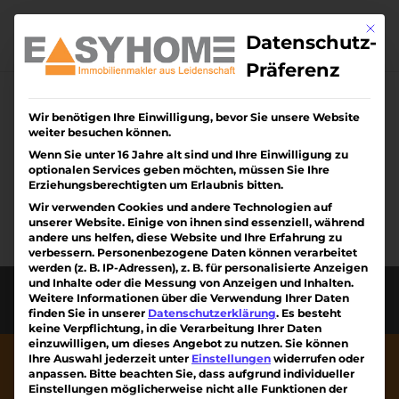
Skip
to
Mit di
content
Datenschutz-
Präferenz
Wir benötigen Ihre Einwilligung, bevor Sie unsere Website
Keine Ergebnisse
weiter besuchen können.
gefunden
Wenn Sie unter 16 Jahre alt sind und Ihre Einwilligung zu
optionalen Services geben möchten, müssen Sie Ihre
Erziehungsberechtigten um Erlaubnis bitten.
Die angefragte Seite konnte nicht gefunden
Wir verwenden Cookies und andere Technologien auf
werden. Verfeinern Sie Ihre Suche oder
unserer Website. Einige von ihnen sind essenziell, während
verwenden Sie die Navigation oben, um den
andere uns helfen, diese Website und Ihre Erfahrung zu
verbessern.
Personenbezogene Daten können verarbeitet
Beitrag zu finden.
werden (z. B. IP-Adressen), z. B. für personalisierte Anzeigen
und Inhalte oder die Messung von Anzeigen und Inhalten.
Diese Webseite wurde erstellt von Kreativiteam
Weitere Informationen über die Verwendung Ihrer Daten
am Kaiserstuhl mit ❤
finden Sie in unserer
Datenschutzerklärung
.
Es besteht
keine Verpflichtung, in die Verarbeitung Ihrer Daten
einzuwilligen, um dieses Angebot zu nutzen.
Sie können
Ihre Auswahl jederzeit unter
Einstellungen
widerrufen oder
anpassen.
Bitte beachten Sie, dass aufgrund individueller
Einstellungen möglicherweise nicht alle Funktionen der