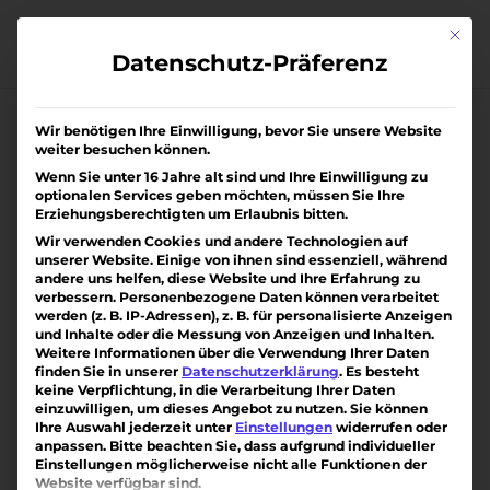
Skip
to
Mit di
content
Datenschutz-Präferenz
Wir benötigen Ihre Einwilligung, bevor Sie unsere Website
weiter besuchen können.
Wenn Sie unter 16 Jahre alt sind und Ihre Einwilligung zu
optionalen Services geben möchten, müssen Sie Ihre
Erziehungsberechtigten um Erlaubnis bitten.
Wir verwenden Cookies und andere Technologien auf
unserer Website. Einige von ihnen sind essenziell, während
andere uns helfen, diese Website und Ihre Erfahrung zu
verbessern.
Personenbezogene Daten können verarbeitet
werden (z. B. IP-Adressen), z. B. für personalisierte Anzeigen
und Inhalte oder die Messung von Anzeigen und Inhalten.
Weitere Informationen über die Verwendung Ihrer Daten
finden Sie in unserer
Datenschutzerklärung
.
Es besteht
keine Verpflichtung, in die Verarbeitung Ihrer Daten
einzuwilligen, um dieses Angebot zu nutzen.
Sie können
Ihre Auswahl jederzeit unter
Einstellungen
widerrufen oder
anpassen.
Bitte beachten Sie, dass aufgrund individueller
RESERVIERT * Familienzauber mit
Einstellungen möglicherweise nicht alle Funktionen der
traumhaftem Ausblick
Website verfügbar sind.