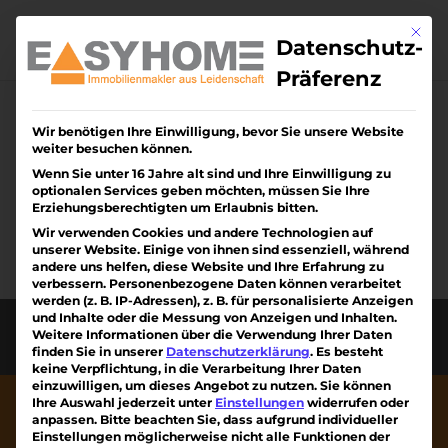
Skip
to
Mit di
content
Datenschutz-
Präferenz
Wir benötigen Ihre Einwilligung, bevor Sie unsere Website
Keine Ergebnisse
weiter besuchen können.
gefunden
Wenn Sie unter 16 Jahre alt sind und Ihre Einwilligung zu
optionalen Services geben möchten, müssen Sie Ihre
Erziehungsberechtigten um Erlaubnis bitten.
Die angefragte Seite konnte nicht gefunden
Wir verwenden Cookies und andere Technologien auf
werden. Verfeinern Sie Ihre Suche oder
unserer Website. Einige von ihnen sind essenziell, während
verwenden Sie die Navigation oben, um den
andere uns helfen, diese Website und Ihre Erfahrung zu
verbessern.
Personenbezogene Daten können verarbeitet
Beitrag zu finden.
werden (z. B. IP-Adressen), z. B. für personalisierte Anzeigen
und Inhalte oder die Messung von Anzeigen und Inhalten.
Diese Webseite wurde erstellt von Kreativiteam
Weitere Informationen über die Verwendung Ihrer Daten
am Kaiserstuhl mit ❤
finden Sie in unserer
Datenschutzerklärung
.
Es besteht
keine Verpflichtung, in die Verarbeitung Ihrer Daten
einzuwilligen, um dieses Angebot zu nutzen.
Sie können
Ihre Auswahl jederzeit unter
Einstellungen
widerrufen oder
anpassen.
Bitte beachten Sie, dass aufgrund individueller
Einstellungen möglicherweise nicht alle Funktionen der