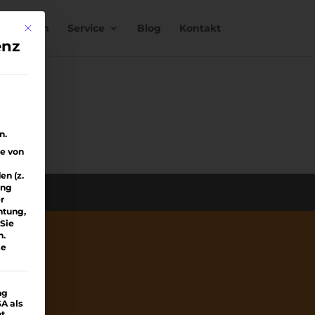
nstimmen
Service
Blog
Kontakt
Mit diesem Button wird der Dialog geschlossen. Seine Funktionali
enz
e
n.
ge von
n (z.
ung
r
htung,
Sie
n.
se
ng
SA als
ht