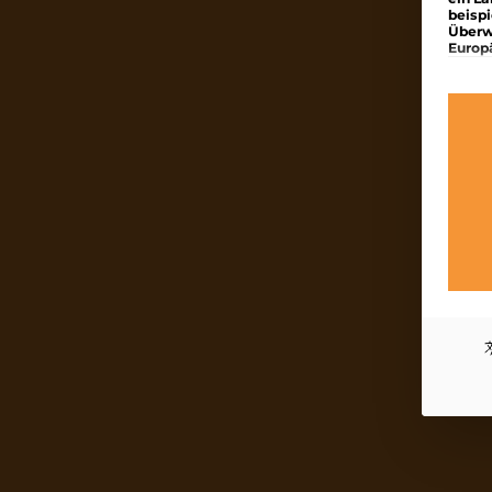
beisp
Überw
Europ
Es fo