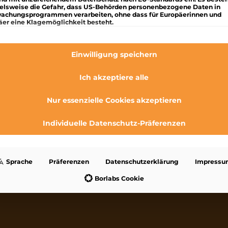
ielsweise die Gefahr, dass US-Behörden personenbezogene Daten in
achungsprogrammen verarbeiten, ohne dass für Europäerinnen und
äer eine Klagemöglichkeit besteht.
lgt eine Liste der Service-Gruppen, für die eine Einwilligung
Essenziell
Essenzielle Services ermöglichen grundlegende Funktionen und sind f
Einwilligung speichern
das ordnungsgemäße Funktionieren der Website erforderlich.
Statistik
Ich akzeptiere alle
Statistik-Cookies sammeln Nutzungsdaten, die uns Aufschluss darübe
geben, wie unsere Besucher mit unserer Website umgehen.
Nur essenzielle Cookies akzeptieren
Marketing
Marketing Services werden von Drittanbietern oder Herausgebern genu
Individuelle Datenschutz-Präferenzen
um personalisierte Werbung anzuzeigen. Sie tun dies, indem sie Besu
über Websites hinweg verfolgen.
Externe Medien
Inhalte von Videoplattformen und Social-Media-Plattformen werden
Sprache
Präferenzen
Datenschutzerklärung
Impressu
standardmäßig blockiert. Wenn externe Services akzeptiert werden, ist
den Zugriff auf diese Inhalte keine manuelle Einwilligung mehr erforde
Borlabs Cookie