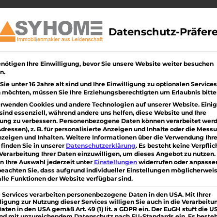
Über uns
Immobilien
Bauen/ Sanieren
Kunde
Datenschutz-Präfer
nötigen Ihre Einwilligung, bevor Sie unsere Website weiter besuchen
efunden
n.
ie unter 16 Jahre alt sind und Ihre Einwilligung zu optionalen Services
en werden. Verfeinern Sie Ihre Suche oder verwenden Sie di
 möchten, müssen Sie Ihre Erziehungsberechtigten um Erlaubnis bitte
n.
erwenden Cookies und andere Technologien auf unserer Website. Eini
sind essenziell, während andere uns helfen, diese Website und Ihre
ung zu verbessern.
Personenbezogene Daten können verarbeitet werde
Adressen), z. B. für personalisierte Anzeigen und Inhalte oder die Mess
iteam am Kaiserstuhl mit ❤
zeigen und Inhalten.
Weitere Informationen über die Verwendung Ihre
finden Sie in unserer
Datenschutzerklärung
.
Es besteht keine Verpflic
 Verarbeitung Ihrer Daten einzuwilligen, um dieses Angebot zu nutzen.
n Ihre Auswahl jederzeit unter
Einstellungen
widerrufen oder anpasse
beachten Sie, dass aufgrund individueller Einstellungen möglicherwei
alle Funktionen der Website verfügbar sind.
 Services verarbeiten personenbezogene Daten in den USA. Mit Ihrer
ligung zur Nutzung dieser Services willigen Sie auch in die Verarbeitu
Daten in den USA gemäß Art. 49 (1) lit. a GDPR ein. Der EuGH stuft die U
and mit unzureichendem Datenschutz nach EU-Standards ein. Es beste