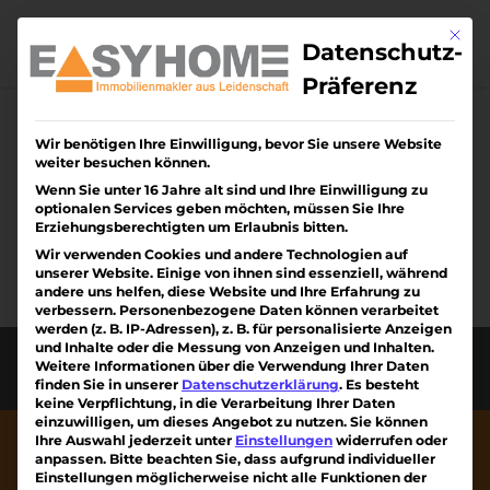
Skip
to
Mit di
content
Datenschutz-
Präferenz
Wir benötigen Ihre Einwilligung, bevor Sie unsere Website
Keine Ergebnisse
weiter besuchen können.
gefunden
Wenn Sie unter 16 Jahre alt sind und Ihre Einwilligung zu
optionalen Services geben möchten, müssen Sie Ihre
Erziehungsberechtigten um Erlaubnis bitten.
Die angefragte Seite konnte nicht gefunden
Wir verwenden Cookies und andere Technologien auf
werden. Verfeinern Sie Ihre Suche oder
unserer Website. Einige von ihnen sind essenziell, während
verwenden Sie die Navigation oben, um den
andere uns helfen, diese Website und Ihre Erfahrung zu
verbessern.
Personenbezogene Daten können verarbeitet
Beitrag zu finden.
werden (z. B. IP-Adressen), z. B. für personalisierte Anzeigen
und Inhalte oder die Messung von Anzeigen und Inhalten.
Diese Webseite wurde erstellt von Kreativiteam
Weitere Informationen über die Verwendung Ihrer Daten
am Kaiserstuhl mit ❤
finden Sie in unserer
Datenschutzerklärung
.
Es besteht
keine Verpflichtung, in die Verarbeitung Ihrer Daten
einzuwilligen, um dieses Angebot zu nutzen.
Sie können
Ihre Auswahl jederzeit unter
Einstellungen
widerrufen oder
anpassen.
Bitte beachten Sie, dass aufgrund individueller
Einstellungen möglicherweise nicht alle Funktionen der