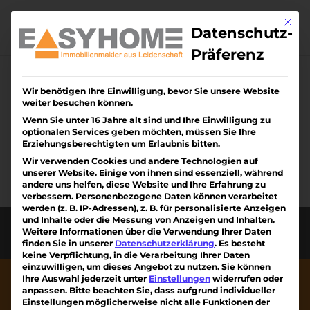
Skip
to
Mit di
content
Datenschutz-
Präferenz
Wir benötigen Ihre Einwilligung, bevor Sie unsere Website
Keine Ergebnisse
weiter besuchen können.
gefunden
Wenn Sie unter 16 Jahre alt sind und Ihre Einwilligung zu
optionalen Services geben möchten, müssen Sie Ihre
Erziehungsberechtigten um Erlaubnis bitten.
Die angefragte Seite konnte nicht gefunden
Wir verwenden Cookies und andere Technologien auf
werden. Verfeinern Sie Ihre Suche oder
unserer Website. Einige von ihnen sind essenziell, während
verwenden Sie die Navigation oben, um den
andere uns helfen, diese Website und Ihre Erfahrung zu
verbessern.
Personenbezogene Daten können verarbeitet
Beitrag zu finden.
werden (z. B. IP-Adressen), z. B. für personalisierte Anzeigen
und Inhalte oder die Messung von Anzeigen und Inhalten.
Diese Webseite wurde erstellt von Kreativiteam
Weitere Informationen über die Verwendung Ihrer Daten
am Kaiserstuhl mit ❤
finden Sie in unserer
Datenschutzerklärung
.
Es besteht
keine Verpflichtung, in die Verarbeitung Ihrer Daten
einzuwilligen, um dieses Angebot zu nutzen.
Sie können
Ihre Auswahl jederzeit unter
Einstellungen
widerrufen oder
anpassen.
Bitte beachten Sie, dass aufgrund individueller
Einstellungen möglicherweise nicht alle Funktionen der