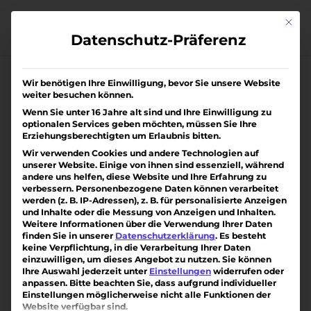
Skip
to
Mit di
content
Datenschutz-Präferenz
Wir benötigen Ihre Einwilligung, bevor Sie unsere Website
weiter besuchen können.
Wenn Sie unter 16 Jahre alt sind und Ihre Einwilligung zu
optionalen Services geben möchten, müssen Sie Ihre
Erziehungsberechtigten um Erlaubnis bitten.
Wir verwenden Cookies und andere Technologien auf
unserer Website. Einige von ihnen sind essenziell, während
andere uns helfen, diese Website und Ihre Erfahrung zu
verbessern.
Personenbezogene Daten können verarbeitet
werden (z. B. IP-Adressen), z. B. für personalisierte Anzeigen
und Inhalte oder die Messung von Anzeigen und Inhalten.
Weitere Informationen über die Verwendung Ihrer Daten
finden Sie in unserer
Datenschutzerklärung
.
Es besteht
keine Verpflichtung, in die Verarbeitung Ihrer Daten
einzuwilligen, um dieses Angebot zu nutzen.
Sie können
Ihre Auswahl jederzeit unter
Einstellungen
widerrufen oder
anpassen.
Bitte beachten Sie, dass aufgrund individueller
Eigentumswohnung in Kirchzarten
Einstellungen möglicherweise nicht alle Funktionen der
*VERKAUFT
Website verfügbar sind.