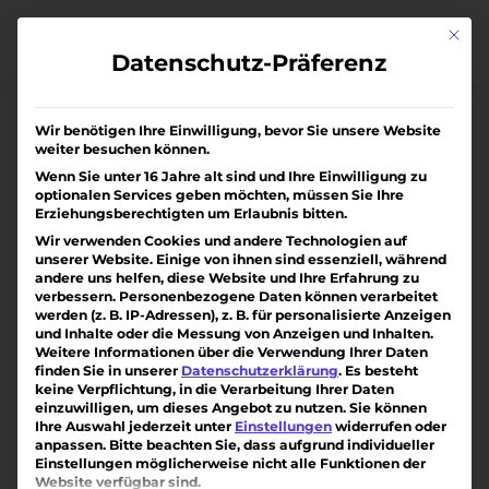
Skip
to
Mit di
content
Datenschutz-Präferenz
Wir benötigen Ihre Einwilligung, bevor Sie unsere Website
weiter besuchen können.
Wenn Sie unter 16 Jahre alt sind und Ihre Einwilligung zu
optionalen Services geben möchten, müssen Sie Ihre
Erziehungsberechtigten um Erlaubnis bitten.
Wir verwenden Cookies und andere Technologien auf
unserer Website. Einige von ihnen sind essenziell, während
andere uns helfen, diese Website und Ihre Erfahrung zu
verbessern.
Personenbezogene Daten können verarbeitet
werden (z. B. IP-Adressen), z. B. für personalisierte Anzeigen
und Inhalte oder die Messung von Anzeigen und Inhalten.
Weitere Informationen über die Verwendung Ihrer Daten
finden Sie in unserer
Datenschutzerklärung
.
Es besteht
keine Verpflichtung, in die Verarbeitung Ihrer Daten
einzuwilligen, um dieses Angebot zu nutzen.
Sie können
Ihre Auswahl jederzeit unter
Einstellungen
widerrufen oder
anpassen.
Bitte beachten Sie, dass aufgrund individueller
Einstellungen möglicherweise nicht alle Funktionen der
schöner Wohnen in Ihringen *VERKAUFT*
Website verfügbar sind.