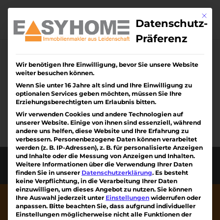
Skip
to
Mit di
content
Datenschutz-
Präferenz
Wir benötigen Ihre Einwilligung, bevor Sie unsere Website
Keine Ergebnisse
weiter besuchen können.
gefunden
Wenn Sie unter 16 Jahre alt sind und Ihre Einwilligung zu
optionalen Services geben möchten, müssen Sie Ihre
Erziehungsberechtigten um Erlaubnis bitten.
Die angefragte Seite konnte nicht gefunden
Wir verwenden Cookies und andere Technologien auf
werden. Verfeinern Sie Ihre Suche oder
unserer Website. Einige von ihnen sind essenziell, während
verwenden Sie die Navigation oben, um den
andere uns helfen, diese Website und Ihre Erfahrung zu
verbessern.
Personenbezogene Daten können verarbeitet
Beitrag zu finden.
werden (z. B. IP-Adressen), z. B. für personalisierte Anzeigen
und Inhalte oder die Messung von Anzeigen und Inhalten.
Diese Webseite wurde erstellt von Kreativiteam
Weitere Informationen über die Verwendung Ihrer Daten
am Kaiserstuhl mit ❤
finden Sie in unserer
Datenschutzerklärung
.
Es besteht
keine Verpflichtung, in die Verarbeitung Ihrer Daten
einzuwilligen, um dieses Angebot zu nutzen.
Sie können
Ihre Auswahl jederzeit unter
Einstellungen
widerrufen oder
anpassen.
Bitte beachten Sie, dass aufgrund individueller
Einstellungen möglicherweise nicht alle Funktionen der