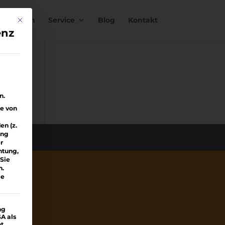
nstimmen
Service
Blog
Kontakt
Mit diesem Button wird der Dialog geschlossen. Seine Funktionali
enz
e
n.
ge von
n (z.
ung
r
htung,
Sie
n.
se
ng
SA als
ht