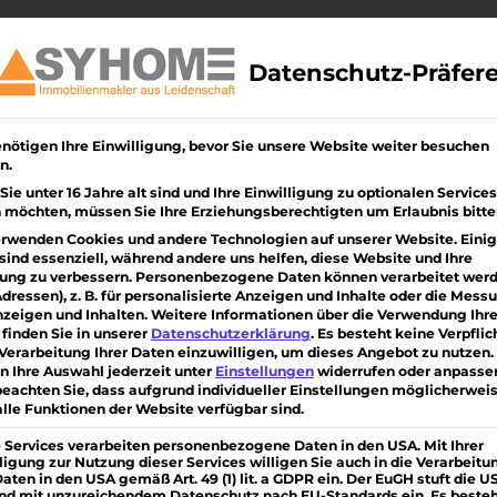
Über uns
Immobilien
Bauen/ Sanieren
Kunde
Datenschutz-Präfer
nötigen Ihre Einwilligung, bevor Sie unsere Website weiter besuchen
efunden
n.
ie unter 16 Jahre alt sind und Ihre Einwilligung zu optionalen Services
en werden. Verfeinern Sie Ihre Suche oder verwenden Sie di
 möchten, müssen Sie Ihre Erziehungsberechtigten um Erlaubnis bitte
n.
erwenden Cookies und andere Technologien auf unserer Website. Eini
sind essenziell, während andere uns helfen, diese Website und Ihre
ung zu verbessern.
Personenbezogene Daten können verarbeitet werde
Adressen), z. B. für personalisierte Anzeigen und Inhalte oder die Mess
iteam am Kaiserstuhl mit ❤
zeigen und Inhalten.
Weitere Informationen über die Verwendung Ihre
finden Sie in unserer
Datenschutzerklärung
.
Es besteht keine Verpflic
 Verarbeitung Ihrer Daten einzuwilligen, um dieses Angebot zu nutzen.
n Ihre Auswahl jederzeit unter
Einstellungen
widerrufen oder anpasse
beachten Sie, dass aufgrund individueller Einstellungen möglicherwei
alle Funktionen der Website verfügbar sind.
 Services verarbeiten personenbezogene Daten in den USA. Mit Ihrer
ligung zur Nutzung dieser Services willigen Sie auch in die Verarbeitu
Daten in den USA gemäß Art. 49 (1) lit. a GDPR ein. Der EuGH stuft die U
and mit unzureichendem Datenschutz nach EU-Standards ein. Es beste