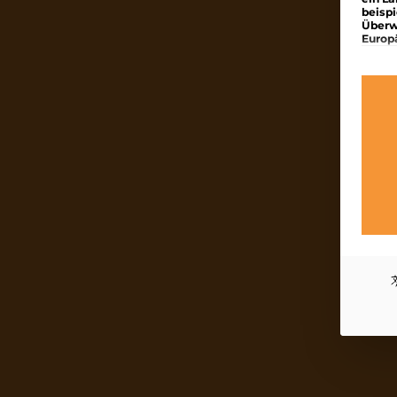
beisp
Überw
Europ
Es fo