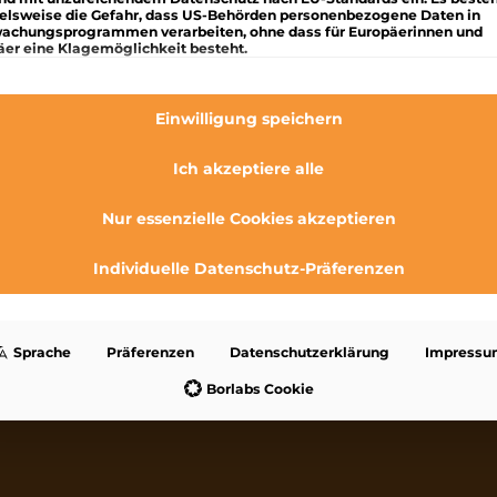
ielsweise die Gefahr, dass US-Behörden personenbezogene Daten in
achungsprogrammen verarbeiten, ohne dass für Europäerinnen und
äer eine Klagemöglichkeit besteht.
lgt eine Liste der Service-Gruppen, für die eine Einwilligung
Essenziell
Essenzielle Services ermöglichen grundlegende Funktionen und sind f
Einwilligung speichern
das ordnungsgemäße Funktionieren der Website erforderlich.
Statistik
Ich akzeptiere alle
Statistik-Cookies sammeln Nutzungsdaten, die uns Aufschluss darübe
geben, wie unsere Besucher mit unserer Website umgehen.
Nur essenzielle Cookies akzeptieren
Marketing
Marketing Services werden von Drittanbietern oder Herausgebern genu
Individuelle Datenschutz-Präferenzen
um personalisierte Werbung anzuzeigen. Sie tun dies, indem sie Besu
über Websites hinweg verfolgen.
Externe Medien
Inhalte von Videoplattformen und Social-Media-Plattformen werden
Sprache
Präferenzen
Datenschutzerklärung
Impressu
standardmäßig blockiert. Wenn externe Services akzeptiert werden, ist
den Zugriff auf diese Inhalte keine manuelle Einwilligung mehr erforde
Borlabs Cookie