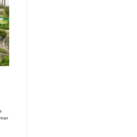
s
mmer