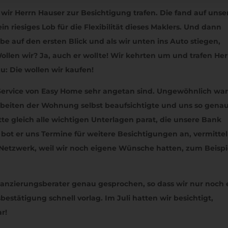
 wir Herrn Hauser zur Besichtigung trafen. Die fand auf unse
 riesiges Lob für die Flexibilität dieses Maklers. Und dann
 auf den ersten Blick und als wir unten ins Auto stiegen,
llen wir? Ja, auch er wollte! Wir kehrten um und trafen He
: Die wollen wir kaufen!
 Service von Easy Home sehr angetan sind. Ungewöhnlich war 
rbeiten der Wohnung selbst beaufsichtigte und uns so gena
te gleich alle wichtigen Unterlagen parat, die unsere Bank
ot er uns Termine für weitere Besichtigungen an, vermittel
Netzwerk, weil wir noch eigene Wünsche hatten, zum Beispi
nanzierungsberater genau gesprochen, so dass wir nur noch 
stätigung schnell vorlag. Im Juli hatten wir besichtigt,
r!