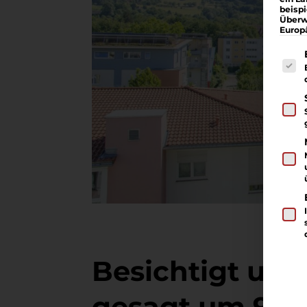
beisp
Überw
Europ
Es fo
Besichtigt um 
gesagt um 9.30