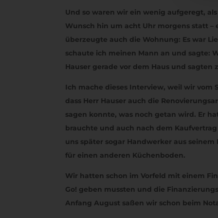
Und so waren wir ein wenig aufgeregt, als
Wunsch hin um acht Uhr morgens statt – ein
überzeugte auch die Wohnung: Es war Liebe
schaute ich meinen Mann an und sagte: Wo
Hauser gerade vor dem Haus und sagten zu
Ich mache dieses Interview, weil wir vom
dass Herr Hauser auch die Renovierungsa
sagen konnte, was noch getan wird. Er hat
brauchte und auch nach dem Kaufvertrag b
uns später sogar Handwerker aus seinem 
für einen anderen Küchenboden.
Wir hatten schon im Vorfeld mit einem Fi
Go! geben mussten und die Finanzierungsbe
Anfang August saßen wir schon beim Nota