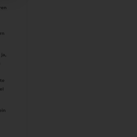
ren
rrn
ja,
u
te
el
ein