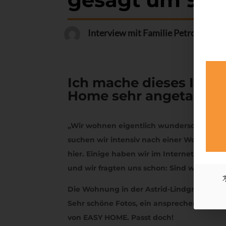
Interview mit Familie Petrov aus F
Ich mache dieses Inter
Home sehr angetan si
„Wir wohnen eigentlich wunderschön zur M
suchen wir intensiv nach einer Wohnung z
hier. Einige haben wir im Internet entdeckt
und wir fragten uns schon: Sind wir zu an
Die Wohnung in der Astrid-Lindgren-Stra
Sehr schöne Fotos, ein ansprechender Tex
von EASY HOME. Passt doch!