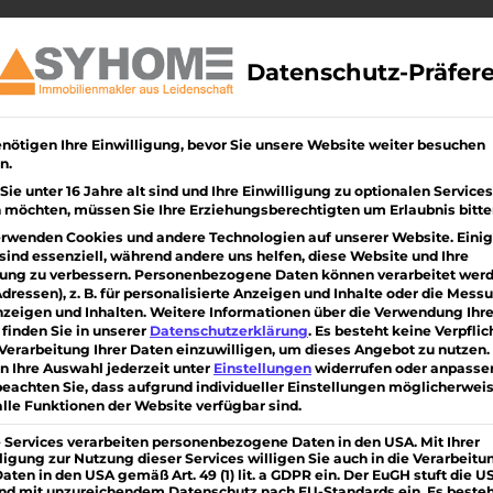
Über uns
Immobilien
Bauen/ Sanieren
Kunde
Datenschutz-Präfer
nötigen Ihre Einwilligung, bevor Sie unsere Website weiter besuchen
 morgens, ja gesagt um 9.30
n.
ie unter 16 Jahre alt sind und Ihre Einwilligung zu optionalen Services
 möchten, müssen Sie Ihre Erziehungsberechtigten um Erlaubnis bitte
erwenden Cookies und andere Technologien auf unserer Website. Eini
sind essenziell, während andere uns helfen, diese Website und Ihre
ung zu verbessern.
Personenbezogene Daten können verarbeitet werde
Adressen), z. B. für personalisierte Anzeigen und Inhalte oder die Mess
zeigen und Inhalten.
Weitere Informationen über die Verwendung Ihre
finden Sie in unserer
Datenschutzerklärung
.
Es besteht keine Verpflic
 Verarbeitung Ihrer Daten einzuwilligen, um dieses Angebot zu nutzen.
n Ihre Auswahl jederzeit unter
Einstellungen
widerrufen oder anpasse
beachten Sie, dass aufgrund individueller Einstellungen möglicherwei
alle Funktionen der Website verfügbar sind.
 Services verarbeiten personenbezogene Daten in den USA. Mit Ihrer
ligung zur Nutzung dieser Services willigen Sie auch in die Verarbeitu
Daten in den USA gemäß Art. 49 (1) lit. a GDPR ein. Der EuGH stuft die U
and mit unzureichendem Datenschutz nach EU-Standards ein. Es beste