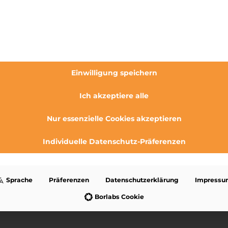
reiburg
Einwilligung speichern
view, weil wir vom Service von E
nd
Ich akzeptiere alle
Nur essenzielle Cookies akzeptieren
iete in Freiburg, mein Mann und ich, aber seit zwei Jahren
um Kaufen. Nicht einfach in der schwierigen Immobilienlag
Individuelle Datenschutz-Präferenzen
, ein paar auch live besichtigt, wirklich gefallen hat uns nic
spruchsvoll?
Sprache
Präferenzen
Datenschutzerklärung
Impressu
ße in Vauban haben wir auf einem Immobilienprotal gefunde
Borlabs Cookie
t und das Video zur Wohnung gab’s dazu auf der Internetsei