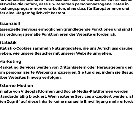
ielsweise die Gefahr, dass US-Behörden personenbezogene Daten in
achungsprogrammen verarbeiten, ohne dass für Europäerinnen und
äer eine Klagemöglichkeit besteht.
lgt eine Liste der Service-Gruppen, für die eine Einwilligung
Essenziell
Essenzielle Services ermöglichen grundlegende Funktionen und sind f
das ordnungsgemäße Funktionieren der Website erforderlich.
Statistik
Statistik-Cookies sammeln Nutzungsdaten, die uns Aufschluss darübe
geben, wie unsere Besucher mit unserer Website umgehen.
Marketing
Marketing Services werden von Drittanbietern oder Herausgebern genu
um personalisierte Werbung anzuzeigen. Sie tun dies, indem sie Besu
über Websites hinweg verfolgen.
Externe Medien
Inhalte von Videoplattformen und Social-Media-Plattformen werden
standardmäßig blockiert. Wenn externe Services akzeptiert werden, ist
den Zugriff auf diese Inhalte keine manuelle Einwilligung mehr erforde
8 Uhr morgens, ja
!